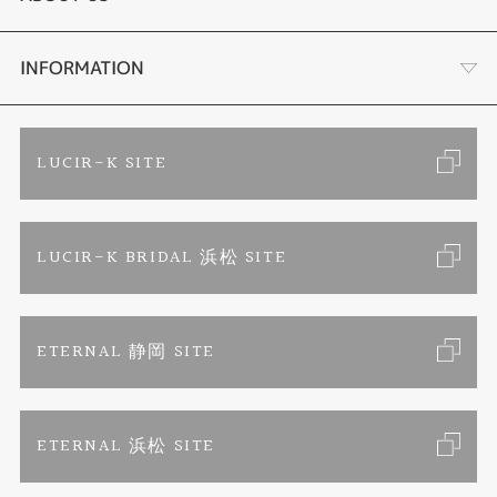
セットリング
ブランドリスト
店舗情報・会社概要
INFORMATION
エタニティリング
トピックス
お客様の声
ご来店予約
LUCIR-K SITE
婚約ネックレス
リフォーム
お問い合わせ
カタログ請求
LUCIR-K BRIDAL 浜松 SITE
真珠ネックレス
よくあるご質問
特定商取引に関する表記
ETERNAL 静岡 SITE
プライバシーポリシー
ETERNAL 浜松 SITE