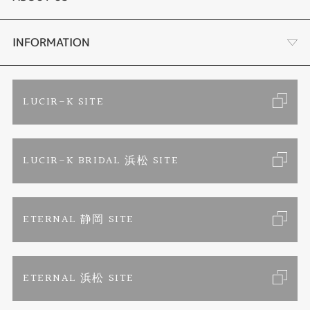
セットリング
ブランドリスト
店舗情報・会社概要
INFORMATION
エタニティリング
トピックス
お客様の声
ご来店予約
LUCIR-K SITE
婚約ネックレス
リフォーム
お問い合わせ
カタログ請求
LUCIR-K BRIDAL 浜松 SITE
真珠ネックレス
よくあるご質問
特定商取引に関する表記
ETERNAL 静岡 SITE
プライバシーポリシー
ETERNAL 浜松 SITE