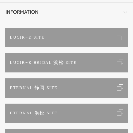
セットリング
ブランドリスト
店舗情報・会社概要
INFORMATION
エタニティリング
トピックス
お客様の声
ご来店予約
LUCIR-K SITE
婚約ネックレス
リフォーム
お問い合わせ
カタログ請求
LUCIR-K BRIDAL 浜松 SITE
真珠ネックレス
よくあるご質問
特定商取引に関する表記
ETERNAL 静岡 SITE
プライバシーポリシー
ETERNAL 浜松 SITE