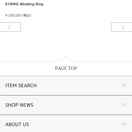
ナルデザイン。貴金属等が高騰している現代において、高品質でありながら
K18WG Wedding Ring
お手頃の価格で指輪選びができます。当日お持ち帰り可能で、充実したアフ
ターサービス付き。
¥ 200,000 (税込)
□通常価格 556,000円のところ、このペア限定で200,000円(税込)！
※規定内でのサイズ直し、刻印入れ可能
※サイズ直し不可
□商品仕様
・素材:左 K18WG / 右 K18WG(0.03ct)
・リングサイズ:左 #16.0 / 右 #10.0
PAGE TOP
※価格は税込になります。
※限定品のため素材の変更は不可になります。
※販売次第終了とさせていただきます。
ITEM SEARCH
※その他の特典との併用は不可とさせていただきます。
婚約指輪
SHOP NEWS
結婚指輪
商品一覧
ABOUT US