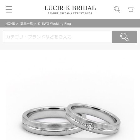
HOME
商品一覧
K18WG Wedding Ring