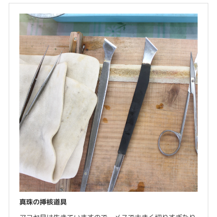
真珠の挿核道具