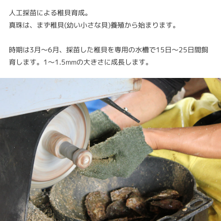
人工採苗による稚貝育成。
真珠は、まず稚貝(幼い小さな貝)養殖から始まります。
時期は3月～6月、採苗した稚貝を専用の水槽で15日～25日間飼
育します。1～1.5mmの大きさに成長します。