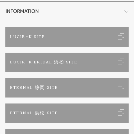
セットリング
ブランドリスト
店舗情報・会社概要
INFORMATION
エタニティリング
トピックス
お客様の声
ご来店予約
LUCIR-K SITE
婚約ネックレス
リフォーム
お問い合わせ
カタログ請求
LUCIR-K BRIDAL 浜松 SITE
真珠ネックレス
よくあるご質問
特定商取引に関する表記
ETERNAL 静岡 SITE
プライバシーポリシー
ETERNAL 浜松 SITE