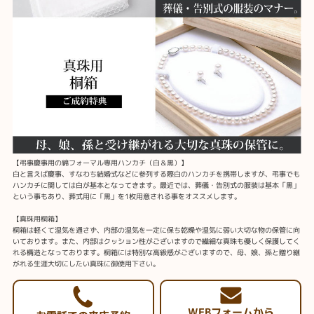
【弔事慶事用の綿フォーマル専用ハンカチ（白＆黒）】
白と言えば慶事、すなわち結婚式などに参列する際白のハンカチを携帯しますが、弔事でも
ハンカチに関しては白が基本となってきます。最近では、葬儀・告別式の服装は基本「黒」
という事もあり、葬式用に「黒」を1枚用意される事をオススメします。
【真珠用桐箱】
桐箱は軽くて湿気を通さず、内部の湿気を一定に保ち乾燥や湿気に弱い大切な物の保管に向
いております。また、内部はクッション性がございますので繊細な真珠も優しく保護してく
れる構造となっております。桐箱には特別な高級感がございますので、母、娘、孫と贈り継
がれる生涯大切にしたい真珠に御使用下さい。
WEBフォームから