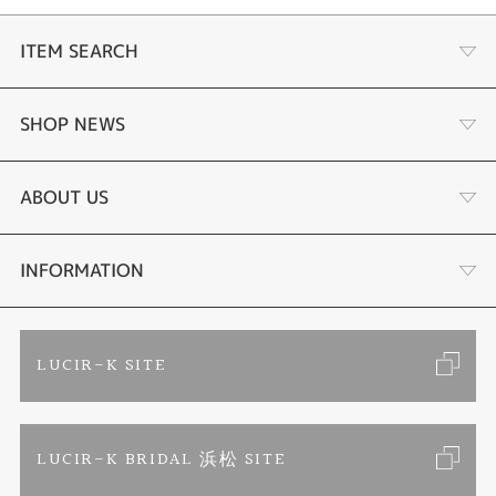
ITEM SEARCH
婚約指輪
SHOP NEWS
結婚指輪
商品一覧
ABOUT US
セットリング
ブランドリスト
店舗情報・会社概要
INFORMATION
エタニティリング
トピックス
お客様の声
ご来店予約
LUCIR-K SITE
婚約ネックレス
リフォーム
お問い合わせ
カタログ請求
LUCIR-K BRIDAL 浜松 SITE
真珠ネックレス
よくあるご質問