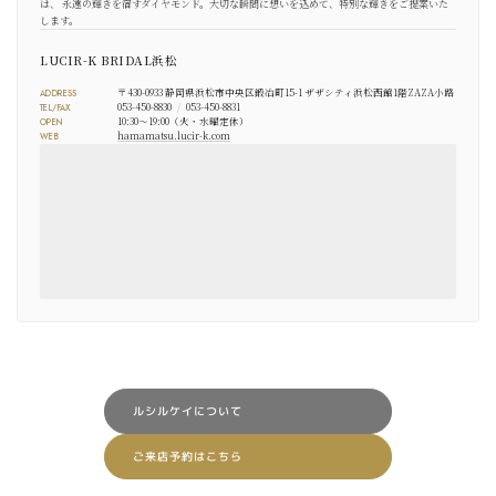
は、 永遠の輝きを宿すダイヤモンド。大切な瞬間に想いを込めて、特別な輝きをご提案いた
します。
LUCIR-K BRIDAL浜松
〒430-0933 静岡県浜松市中央区鍛冶町15-1 ザザシティ浜松西館1階ZAZA小路
ADDRESS
053-450-8830
/
053-450-8831
TEL/FAX
10:30～19:00（火・水曜定休）
OPEN
hamamatsu.lucir-k.com
WEB
ルシルケイについて
ご来店予約はこちら