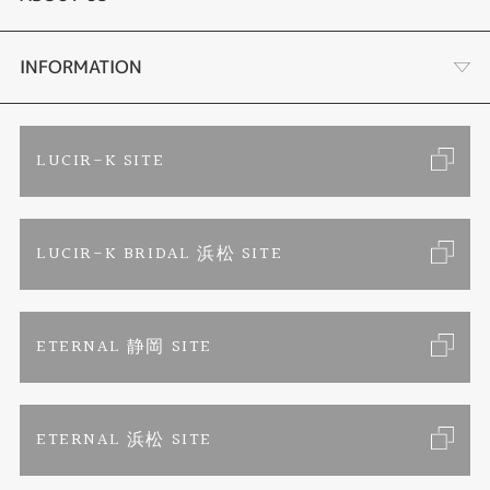
セットリング
ブランドリスト
店舗情報・会社概要
INFORMATION
エタニティリング
トピックス
お客様の声
ご来店予約
LUCIR-K SITE
婚約ネックレス
リフォーム
お問い合わせ
カタログ請求
LUCIR-K BRIDAL 浜松 SITE
真珠ネックレス
よくあるご質問
特定商取引に関する表記
ETERNAL 静岡 SITE
プライバシーポリシー
ETERNAL 浜松 SITE