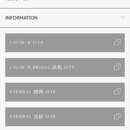
セットリング
ブランドリスト
店舗情報・会社概要
INFORMATION
エタニティリング
トピックス
お客様の声
ご来店予約
LUCIR-K SITE
婚約ネックレス
リフォーム
お問い合わせ
カタログ請求
LUCIR-K BRIDAL 浜松 SITE
真珠ネックレス
よくあるご質問
特定商取引に関する表記
ETERNAL 静岡 SITE
プライバシーポリシー
ETERNAL 浜松 SITE