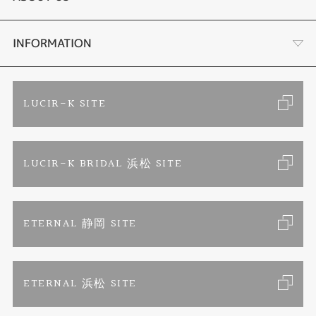
セットリング
ブランドリスト
店舗情報・会社概要
INFORMATION
エタニティリング
トピックス
お客様の声
ご来店予約
LUCIR-K SITE
婚約ネックレス
リフォーム
お問い合わせ
カタログ請求
LUCIR-K BRIDAL 浜松 SITE
真珠ネックレス
よくあるご質問
特定商取引に関する表記
ETERNAL 静岡 SITE
プライバシーポリシー
ETERNAL 浜松 SITE