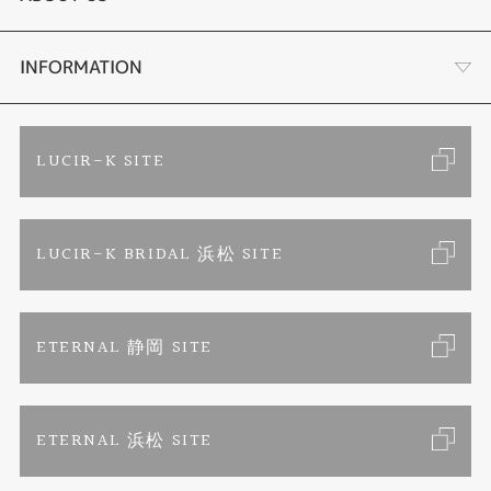
セットリング
ブランドリスト
店舗情報・会社概要
INFORMATION
エタニティリング
トピックス
お客様の声
ご来店予約
LUCIR-K SITE
婚約ネックレス
リフォーム
お問い合わせ
カタログ請求
LUCIR-K BRIDAL 浜松 SITE
真珠ネックレス
よくあるご質問
特定商取引に関する表記
ETERNAL 静岡 SITE
プライバシーポリシー
ETERNAL 浜松 SITE