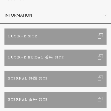
セットリング
ブランドリスト
店舗情報・会社概要
INFORMATION
エタニティリング
トピックス
お客様の声
ご来店予約
LUCIR-K SITE
婚約ネックレス
リフォーム
お問い合わせ
カタログ請求
LUCIR-K BRIDAL 浜松 SITE
真珠ネックレス
よくあるご質問
特定商取引に関する表記
ETERNAL 静岡 SITE
プライバシーポリシー
ETERNAL 浜松 SITE