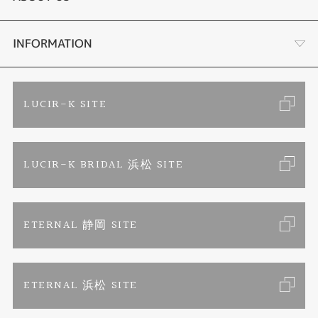
セットリング
ブランドリスト
店舗情報・会社概要
INFORMATION
エタニティリング
トピックス
お客様の声
ご来店予約
LUCIR-K SITE
婚約ネックレス
リフォーム
お問い合わせ
カタログ請求
LUCIR-K BRIDAL 浜松 SITE
真珠ネックレス
よくあるご質問
特定商取引に関する表記
ETERNAL 静岡 SITE
プライバシーポリシー
ETERNAL 浜松 SITE