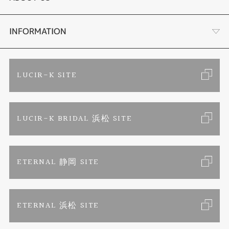
セットリング
ブランドリスト
店舗情報・会社概要
INFORMATION
エタニティリング
トピックス
お客様の声
ご来店予約
LUCIR-K SITE
婚約ネックレス
リフォーム
お問い合わせ
カタログ請求
LUCIR-K BRIDAL 浜松 SITE
真珠ネックレス
よくあるご質問
特定商取引に関する表記
ETERNAL 静岡 SITE
プライバシーポリシー
ETERNAL 浜松 SITE