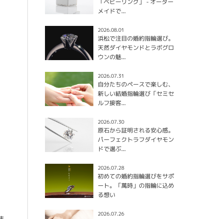
「ベビーリング」 - オーダー
メイドで...
2026.08.01
浜松で注目の婚約指輪選び。
天然ダイヤモンドとラボグロ
ウンの魅...
2026.07.31
自分たちのペースで楽しむ、
新しい結婚指輪選び「セミセ
ルフ接客...
2026.07.30
原石から証明される安心感。
パーフェクトラフダイヤモン
ドで選ぶ...
2026.07.28
初めての婚約指輪選びをサポ
ート。「萬時」の指輪に込め
る想い
2026.07.26
ま