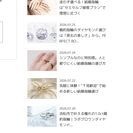
迷わず選べる！結婚指輪
は“セミセルフ接客プラン”で
理想に近づく
2026.07.25
婚約指輪のダイヤモンド選び
は「原石の美しさ」から。PE
RFECT RO...
2026.07.24
シンプルなのに特別感。人と
被りにくい結婚指輪の選び方
2026.07.22
気軽に体験！“下見歓迎”で始
める新しい結婚指輪選び
2026.07.20
浜松市で叶える憧れの1.0ct婚
約指輪｜ラボグロウンダイヤ
モンド...