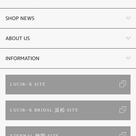
婚約指輪
SHOP NEWS
結婚指輪
商品一覧
ABOUT US
セットリング
ブランドリスト
店舗情報・会社概要
INFORMATION
エタニティリング
トピックス
お客様の声
ご来店予約
LUCIR-K SITE
婚約ネックレス
リフォーム
お問い合わせ
カタログ請求
LUCIR-K BRIDAL 浜松 SITE
真珠ネックレス
よくあるご質問
特定商取引に関する表記