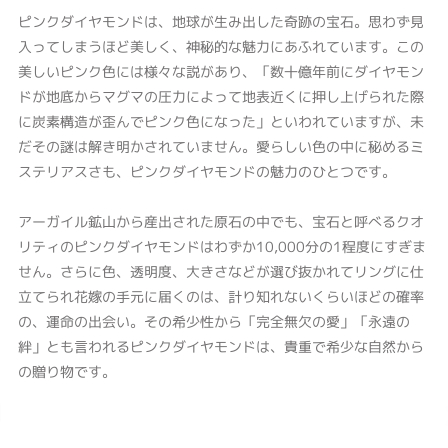
ピンクダイヤモンドは、地球が生み出した奇跡の宝石。思わず見
入ってしまうほど美しく、神秘的な魅力にあふれています。この
美しいピンク色には様々な説があり、「数十億年前にダイヤモン
ドが地底からマグマの圧力によって地表近くに押し上げられた際
に炭素構造が歪んでピンク色になった」といわれていますが、未
だその謎は解き明かされていません。愛らしい色の中に秘めるミ
ステリアスさも、ピンクダイヤモンドの魅力のひとつです。
アーガイル鉱山から産出された原石の中でも、宝石と呼べるクオ
リティのピンクダイヤモンドはわずか10,000分の1程度にすぎま
せん。さらに色、透明度、大きさなどが選び抜かれてリングに仕
立てられ花嫁の手元に届くのは、計り知れないくらいほどの確率
の、運命の出会い。その希少性から「完全無欠の愛」「永遠の
絆」とも言われるピンクダイヤモンドは、貴重で希少な自然から
の贈り物です。