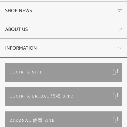
婚約指輪
SHOP NEWS
結婚指輪
商品一覧
ABOUT US
セットリング
ブランドリスト
店舗情報・会社概要
INFORMATION
エタニティリング
トピックス
お客様の声
ご来店予約
LUCIR-K SITE
婚約ネックレス
リフォーム
お問い合わせ
カタログ請求
LUCIR-K BRIDAL 浜松 SITE
真珠ネックレス
よくあるご質問
特定商取引に関する表記
ETERNAL 静岡 SITE