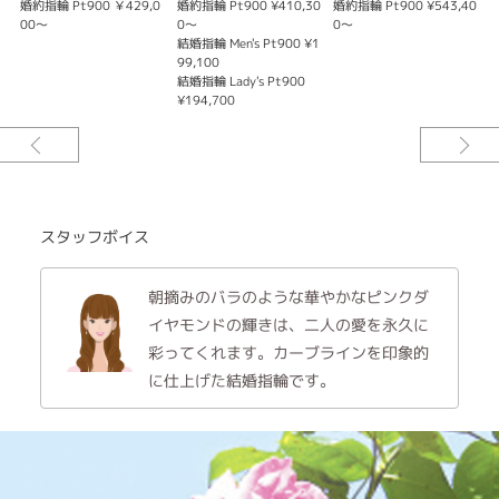
ージュ
婚約指輪 Pt900 ￥429,0
婚約指輪 Pt900 ¥410,30
婚約指輪 Pt900 ¥543,40
婚
クダイヤモンドの輝きは、二人の愛を永久に彩ってくれます。
00～
0～
0～
結婚指輪 Men's Pt900 ¥1
結
〈クオリティ、美しさ、快適さ〉
99,100
9
Cafe Ringがデザインにおいて大切にしているのは、愛用者の立場に立った
結婚指輪 Lady's Pt900
結
¥194,700
¥
「クオリティ、美しさ、快適さ」のバランス感。クリエイティブディレクタ
ー青木千秋が、日常や自然の中で触れた美しい瞬間のインスピレーションが
デザインソースです。しなやかさ、躍動感の中に大人可愛いエレガンスが息
づきます。
※価格は税込みになります。
※センターダイヤモンドの価格は含まれます。
スタッフボイス
朝摘みのバラのような華やかなピンクダ
イヤモンドの輝きは、二人の愛を永久に
彩ってくれます。カーブラインを印象的
に仕上げた結婚指輪です。