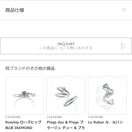
商品仕様
カテゴリ
結婚指輪
INQUIRY
結婚指輪 シンプル
この商品について問い合わせる
CAFERING
CAFERING ＞ CAFERING 結婚指輪
性別
同ブランドのその他の商品
レディース
メンズ
紹介文
Rose hip ローズヒップ / 幸せを育む
CAFERING
CAFERING
CAFERING
C
優しく広がるフォルムは、緩やかに伸びてゆくバラのつるを表現。咲き実る
Rosehip ローズヒップ
Plage duo & Plage プ
Le Ruban ル・ルバン
C
バラは、結ばれたふたりが育む幸せを意味する。指を細く長く魅せてくるV
BLUE DIAMOND
ラージュ デュー & プラ
字ラインのデザインが美しい結婚指輪。朝摘みのバラのような華やかなピン