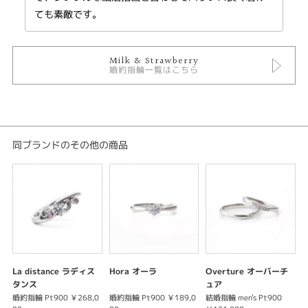
ンクダイヤに想いを込めて。 幸せな日々が訪れますようにと願いを込めて…
ても素敵です。
※サイドのピンクダイヤモンドは、ピンクサファイアへ変更が可能です※
Milk & Strawberry
婚約指輪一覧はこちら
【Pt900、K18(PG,YG,WG）、K10（PG,YG,WG）での制作が可能です】
Pt900（プラチナ）仕様
ピンクダイヤモンド ￥241,000
同ブランドのその他の商品
ピンクサファイア ￥128,000
ホワイトダイヤモンド ￥128,000
K18（ゴールド）仕様
ピンクダイヤモンド ￥271,000
ピンクサファイア ￥158,000
ホワイトダイヤモンド ￥158,000
K10（ゴールド）仕様
La distance ラディス
Hora オーラ
Overture オーバーチ
ピンクダイヤモンド ￥211,000
タンス
ュア
ピンクサファイア ￥98,000
婚約指輪 Pt900 ￥268,0
婚約指輪 Pt900 ￥189,0
結婚指輪 men's Pt900
婚
ホワイトダイヤモンド ￥98,000