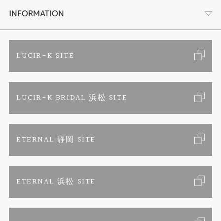
セットリング
ブランドリスト
店舗情報・会社概要
INFORMATION
エタニティリング
トピックス
お客様の声
ご来店予約
LUCIR-K SITE
婚約ネックレス
リフォーム
お問い合わせ
カタログ請求
LUCIR-K BRIDAL 浜松 SITE
真珠ネックレス
よくあるご質問
特定商取引に関する表記
ETERNAL 静岡 SITE
プライバシーポリシー
ETERNAL 浜松 SITE