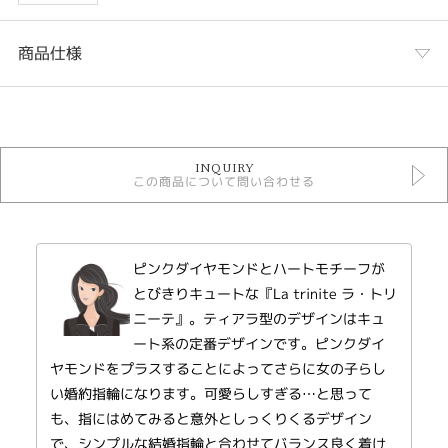
商品仕様
カテゴリ
婚約指輪
INQUIRY
Milk & Strawberry ＞ Milk & Strawberry 婚約指輪
この商品について問い合わせる
婚約指輪 エレガント
デザインテイスト
ピンクダイヤモンドとハートモチーフが
婚約指輪 エレガント
とびきりキュートな『La trinite ラ・トリ
紹介文
ニーテ』。ティアラ型のデザインはキュ
ート系の定番デザインです。ピンクダイ
Milk & Strawberry ミルク＆ストロベリー
ヤモンドをプラスすることによってさらに女の子らし
【LA TRINITE】 ラ・トリニーテ －三位一体－
マリッジリングと合わさり、ひとつの想いとなるイメージのエンゲージリン
い婚約指輪になります。可愛らしすぎる…と思って
グ（婚約指輪）。センターダイヤの両サイドのデザインはハート模様のよう
も、指にはめてみると意外としっくりくるデザイン
でとてもキュート。
で、シンプルな結婚指輪と合わせてバランス良く着け
いつまでも 出会った頃の気持ちを忘れずにいてほしいと 「運命の象徴」ピ