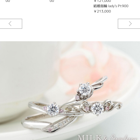
00
00
￥121,000
0
結婚指輪 lady's Pt900
￥213,000
※価格にセンターダイヤモンドの価格は含まれません。
センターダイヤモンドは8万円～となります。
K10（ゴールド）ホワイトダイヤモンド仕様の場合、ダイヤモンド＋枠代で
178,000円からの製作が可能です。
Pt900ピンクサファイア仕様または、Pt900ホワイトダイヤモンド仕様の場
合、ダイヤモンド＋枠代で208,000円からの製作が可能です。
※税込み価格になります。