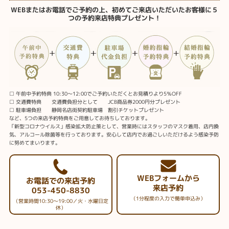
WEBまたはお電話でご予約の上、初めてご来店いただいたお客様に５
つの予約来店特典プレゼント！
□ 午前中予約特典 10:30～12:00でご予約いただくとお見積りより5％OFF
□ 交通費特典 交通費負担分として JCB商品券2000円分プレゼント
□ 駐車場負担 静岡名店街契約駐車場 割引チケットプレゼント
など、5つの来店予約特典をご用意してお待ちしております。
「新型コロナウイルス」感染拡大防止策として、営業時にはスタッフのマスク着用、店内換
気、アルコール除菌等を行っております。安心して店内でお過ごしいただけるよう感染予防
に努めてまいります。
WEBフォームから
お電話での来店予約
来店予約
053-450-8830
（1分程度の入力で簡単申込み）
（営業時間10:30～19:00／火・水曜日定
休）