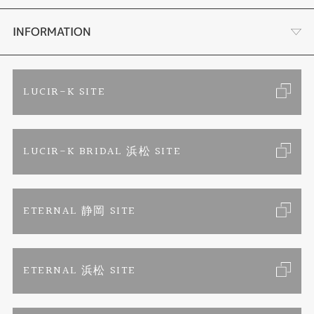
セットリング
ブランドリスト
店舗情報・会社概要
INFORMATION
エタニティリング
トピックス
お客様の声
ご来店予約
LUCIR-K SITE
婚約ネックレス
リフォーム
お問い合わせ
カタログ請求
LUCIR-K BRIDAL 浜松 SITE
真珠ネックレス
よくあるご質問
特定商取引に関する表記
ETERNAL 静岡 SITE
プライバシーポリシー
ETERNAL 浜松 SITE