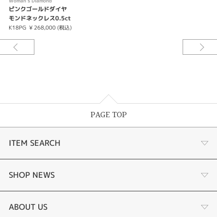
ス。特別な時のプレゼントに最適のデザインです。婚約記念のネックレスや
Woman’s Diamond
ピンクゴールドダイヤ
結婚10年目の記念日ジュエリーとして喜ばれています。
モンドネックレス0.5ct
【成人のお祝いとして】
K18PG
¥ 268,000 (税込)
20歳の記念に真珠のネックレスをご用意されるのは一般的ですが、普段から
着けられるダイヤモンドジュエリーも人気です。ずっと着けられるデザイン
をご両親からのプレゼントでファーストジュエリーにしてみては？
【ご自身のご褒美に】
頑張った自分にお疲れ様の気持ちを込めて、普段から使えるジュエリーをワ
ンランクアップさせる定番アイテム。さりげないオシャレを上質なダイヤモ
ンドネックレスで装って。
PAGE TOP
【スライドチェーン】
Womanʼs Diamondのネックレスにはスライドチェーンを起用。つまみを抑
えながらチェーンをスライドさせることでネックレスの長さを変えることが
ITEM SEARCH
出来ます。毎日のコーディネートを考え、服装に合わせた長さ調節が可能で
す。
婚約指輪
SHOP NEWS
※価格は税込みになります。
結婚指輪
商品一覧
ABOUT US