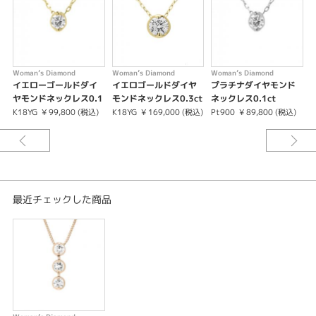
K18PG
石種
ダイヤモンド
Woman’s Diamond
Woman’s Diamond
Woman’s Diamond
W
イエローゴールドダイ
イエロゴールドダイヤ
プラチナダイヤモンド
カラット
ヤモンドネックレス0.1
モンドネックレス0.3ct
ネックレス0.1ct
ct
K18YG
¥ 99,800 (税込)
K18YG
¥ 169,000 (税込)
Pt900
¥ 89,800 (税込)
K
0.5ct
紹介文
Womanʼs Diamond【ピンクゴールドダイヤモンドネックレススリーストー
ン0.5ct】
最近チェックした商品
LUCIR-KオリジナルブランドであるWomanʼs Diamond。3つのダイヤモンド
を使用したスマートなデザインです。大きさを十分の出し普段から使用する
ネックレスとしても、フォーマルな装いの時も、華やかなお席の時もお着け
になれるデザインです。
【記念のプレゼントとして最適】
ダイヤモンドのネックレスとして大ぶりなデザインの3ストーンネックレ