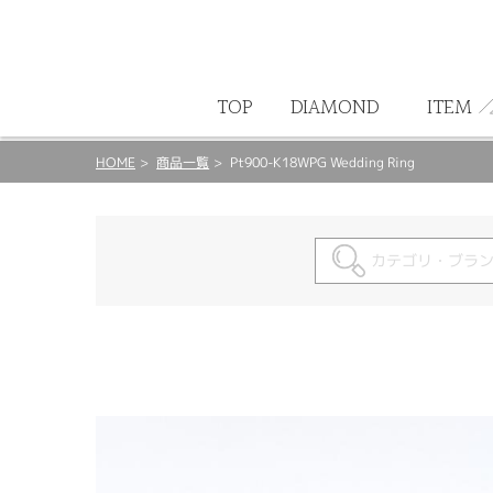
ート
TOP
DIAMOND
ITEM
HOME
商品一覧
Pt900-K18WPG Wedding Ring