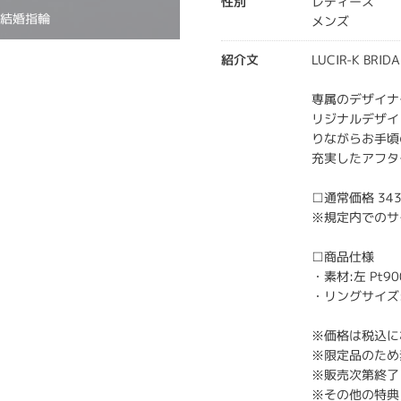
性別
レディース
た結婚指輪
メンズ
紹介文
LUCIR-K BR
専属のデザイナ
リジナルデザイ
りながらお手頃
充実したアフタ
□通常価格 34
※規定内でのサ
□商品仕様
・素材:左 Pt900
・リングサイズ:左 
※価格は税込に
※限定品のため
※販売次第終了
※その他の特典