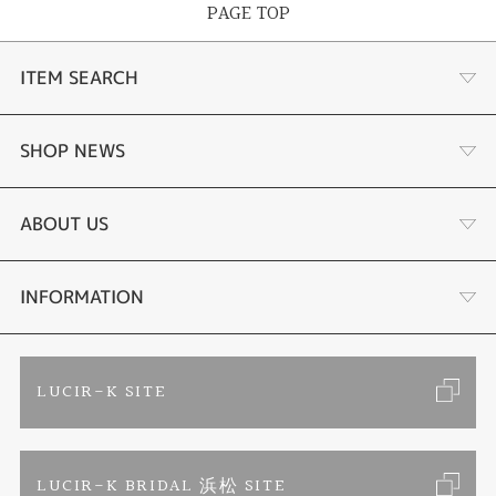
PAGE TOP
ITEM SEARCH
婚約指輪
SHOP NEWS
結婚指輪
商品一覧
ABOUT US
セットリング
ブランドリスト
店舗情報・会社概要
INFORMATION
エタニティリング
トピックス
お客様の声
ご来店予約
LUCIR-K SITE
婚約ネックレス
リフォーム
お問い合わせ
カタログ請求
LUCIR-K BRIDAL 浜松 SITE