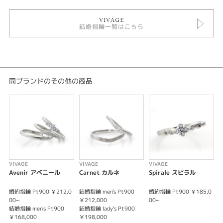
VIVAGE ヴィヴァージュ
VIVAGE
最も美しい恋の物語 ふたりで歩む ひとつの未来 それはいつまでもつづく 恋
結婚指輪一覧はこちら
の物語 わたしの笑顔の先には いつもあなたがいる ふたりで紡ぐ 幸せの"VIV
AGE"
※税込み価格になります。
同ブランドのその他の商品
VIVAGE
VIVAGE
VIVAGE
V
Avenir アベニール
Carnet カルネ
Spirale スピラル
婚約指輪 Pt900 ￥212,0
結婚指輪 men's Pt900
婚約指輪 Pt900 ￥185,0
結
00~
￥212,000
00~
￥
結婚指輪 men's Pt900
結婚指輪 lady's Pt900
結
￥168,000
￥198,000
￥