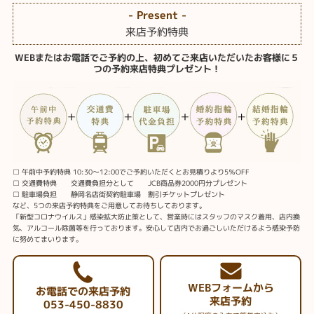
- Present -
来店予約特典
WEBまたはお電話でご予約の上、初めてご来店いただいたお客様に５
つの予約来店特典プレゼント！
□ 午前中予約特典 10:30～12:00でご予約いただくとお見積りより5％OFF
□ 交通費特典 交通費負担分として JCB商品券2000円分プレゼント
□ 駐車場負担 静岡名店街契約駐車場 割引チケットプレゼント
など、5つの来店予約特典をご用意してお待ちしております。
「新型コロナウイルス」感染拡大防止策として、営業時にはスタッフのマスク着用、店内換
気、アルコール除菌等を行っております。安心して店内でお過ごしいただけるよう感染予防
に努めてまいります。
WEBフォームから
お電話での来店予約
来店予約
053-450-8830