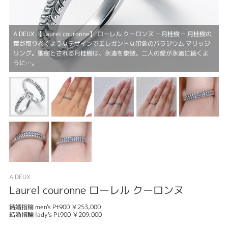
A DEUX 【Laurel couronne】 ローレル クーロンヌ －月桂樹－ 月桂樹の
葉が取り巻くようなデザインでエレガントな印象のパラジウム マリッジ
リング。聖樹とされる月桂樹は、永遠を象徴。二人の愛が永遠に続くよ
うに…。
A DEUX
Laurel couronne ローレル クーロンヌ
結婚指輪 men's Pt900 ￥253,000
結婚指輪 lady's Pt900 ￥209,000