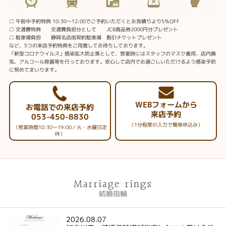
□ 午前中予約特典 10:30～12:00でご予約いただくとお見積りより5％OFF
□ 交通費特典 交通費負担分として JCB商品券2000円分プレゼント
□ 駐車場負担 静岡名店街契約駐車場 割引チケットプレゼント
など、5つの来店予約特典をご用意してお待ちしております。
「新型コロナウイルス」感染拡大防止策として、営業時にはスタッフのマスク着用、店内換
気、アルコール除菌等を行っております。安心して店内でお過ごしいただけるよう感染予防
に努めてまいります。
WEBフォームから
お電話での来店予約
来店予約
053-450-8830
（1分程度の入力で簡単申込み）
（営業時間10:30～19:00／火・水曜日定
休）
Marriage rings
結婚指輪
2026.08.07