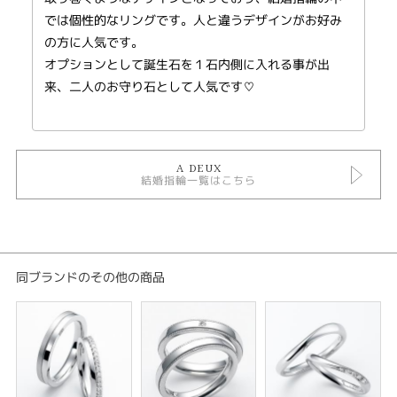
A DEUX アドゥー
では個性的なリングです。人と違うデザインがお好み
ピュアに輝くリングは、永遠に変わることのない 二人の愛の証。A DEUX
の方に人気です。
（ア・ドゥ） とはフランス語で『二人へ』という意味。 二人の絆がこの先
もずっと結ばれていますように…。
オプションとして誕生石を１石内側に入れる事が出
来、二人のお守り石として人気です♡
※税込み価格になります。
A DEUX
結婚指輪一覧はこちら
同ブランドのその他の商品