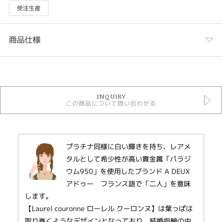
受注生産
商品仕様
カテゴリ
結婚指輪
INQUIRY
A DEUX
この商品について問い合わせる
性別
レディース
プラチナ同様に白い輝きを持ち、レアメ
メンズ
タルとして希少性が高い貴金属「パラジ
デザインテイスト
ウム950」を使用したブランド A DEUX
アドゥー フランス語で「二人」を意味
結婚指輪 モチーフ
します。
紹介文
【Laurel couronne ローレル クーロンヌ】は葉っぱは
取り巻くようなデザインとなっており、結婚指輪の中