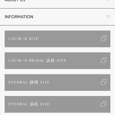
セットリング
ブランドリスト
店舗情報・会社概要
INFORMATION
エタニティリング
トピックス
お客様の声
ご来店予約
LUCIR-K SITE
婚約ネックレス
リフォーム
お問い合わせ
カタログ請求
LUCIR-K BRIDAL 浜松 SITE
真珠ネックレス
よくあるご質問
特定商取引に関する表記
ETERNAL 静岡 SITE
プライバシーポリシー
ETERNAL 浜松 SITE