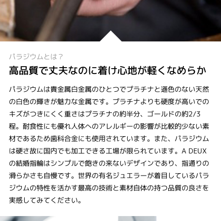
パラジウムとは？
高品質で丈夫なのに着け心地が軽くなめらか
パラジウムは貴金属白金属のひとつでプラチナと遜色のない天然
の白色の輝きが魅力な金属です。プラチナよりも硬度が高いでの
キズがつきにくく重さはプラチナの約半分、ゴールドの約2/3
程。耐食性にも優れ人体へのアレルギーの影響が比較的少ない素
材であるため歯科合金にも使用されています。また、パラジウム
は硬さ故に国内でも加工できる工場が限られています。A DEUX
の結婚指輪はシンプルで飽きの来ないデザインであり、指通りの
滑らかさも自慢です。世界の有名ジュエラーが着目しているパラ
ジウムの特性を活かす最高の技術と素材自体の持つ品質の良さを
実感してみてください。