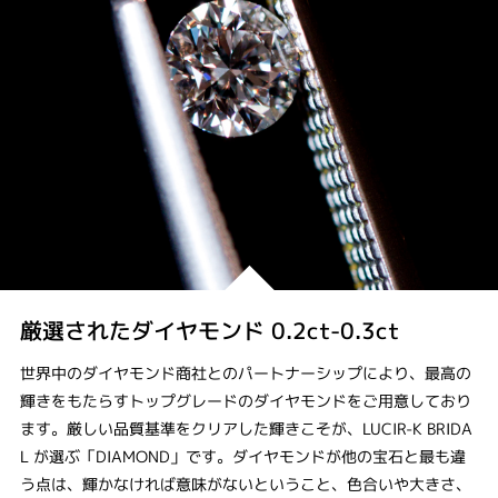
厳選されたダイヤモンド 0.2ct-0.3ct
世界中のダイヤモンド商社とのパートナーシップにより、最高の
輝きをもたらすトップグレードのダイヤモンドをご用意しており
ます。厳しい品質基準をクリアした輝きこそが、LUCIR-K BRIDA
L が選ぶ「DIAMOND」です。ダイヤモンドが他の宝石と最も違
う点は、輝かなければ意味がないということ、色合いや大きさ、