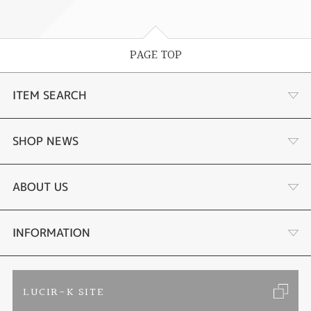
PAGE TOP
ITEM SEARCH
婚約指輪
SHOP NEWS
結婚指輪
商品一覧
ABOUT US
セットリング
ブランドリスト
店舗情報・会社概要
INFORMATION
エタニティリング
トピックス
お客様の声
ご来店予約
LUCIR-K SITE