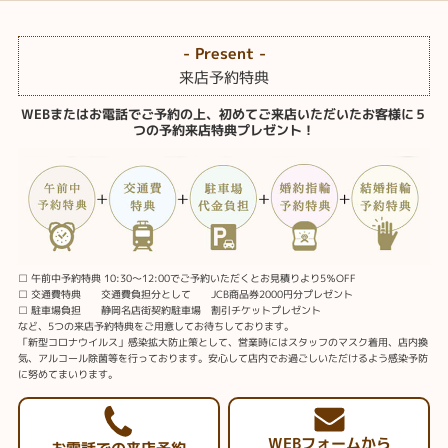
- Present -
来店予約特典
WEBまたはお電話でご予約の上、初めてご来店いただいたお客様に５
つの予約来店特典プレゼント！
□ 午前中予約特典 10:30～12:00でご予約いただくとお見積りより5％OFF
□ 交通費特典 交通費負担分として JCB商品券2000円分プレゼント
□ 駐車場負担 静岡名店街契約駐車場 割引チケットプレゼント
など、5つの来店予約特典をご用意してお待ちしております。
「新型コロナウイルス」感染拡大防止策として、営業時にはスタッフのマスク着用、店内換
気、アルコール除菌等を行っております。安心して店内でお過ごしいただけるよう感染予防
に努めてまいります。
WEBフォームから