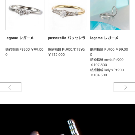
紹介文
Sirena Azzurro【セイレーン アズーロ】
アーバンワークの中で、ライフスタイルに合ったジュエリーを洗練された感
性で着けこなす。
そんな女性に向けて発信される、個性的で魅力的なセイレーン アズーロに
は、都会を泳ぐしなやかさと、自身あふれる女性でありたいという意味が込
legame レガーメ
passerella パッセレラ
legame レガーメ
められています。
婚約指輪 Pt900 ￥99,00
婚約指輪 Pt900/K18YG
婚約指輪 Pt900 ￥99,00
結
※税込み価格になります。
0
￥132,000
0
￥
結婚指輪 men's Pt900
結
￥107,800
￥
結婚指輪 lady's Pt900
￥104,500