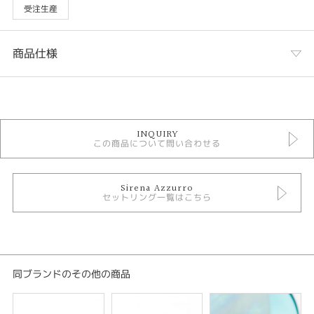
受注生産
商品仕様
カテゴリ
セットリング
INQUIRY
Sirena Azzurro ＞ Sirena Azzurro セットリング
この商品について問い合わせる
Sirena Azzurro ＞ Sirena Azzurro COSTANTE コスタンテ
セットリング シンプル
Sirena Azzurro
性別
セットリング一覧はこちら
レディース
メンズ
デザインテイスト
同ブランドのその他の商品
セットリング シンプル