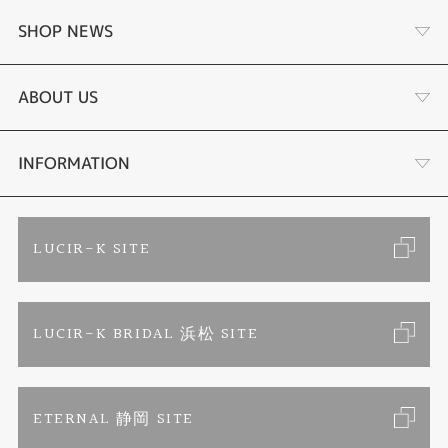
婚約指輪
SHOP NEWS
結婚指輪
商品一覧
ABOUT US
セットリング
ブランドリスト
店舗情報・会社概要
INFORMATION
エタニティリング
トピックス
お客様の声
ご来店予約
LUCIR-K SITE
婚約ネックレス
リフォーム
お問い合わせ
カタログ請求
LUCIR-K BRIDAL 浜松 SITE
真珠ネックレス
よくあるご質問
特定商取引に関する表記
ETERNAL 静岡 SITE