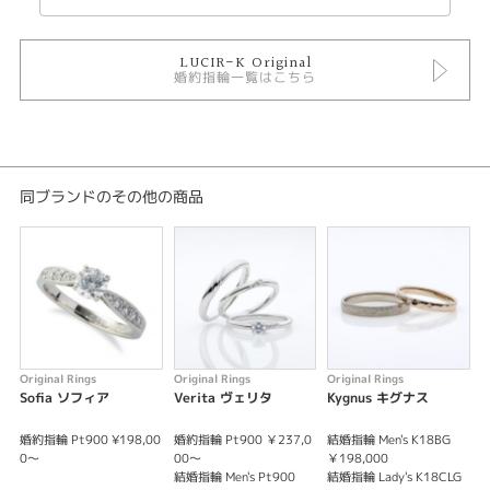
※価格にセンターダイヤの価格は含まれません。
※税込み価格になります。
LUCIR-K Original
婚約指輪一覧はこちら
同ブランドのその他の商品
Original Rings
Original Rings
Original Rings
O
Sofia ソフィア
Verita ヴェリタ
Kygnus キグナス
P
婚約指輪 Pt900 ¥198,00
婚約指輪 Pt900 ￥237,0
結婚指輪 Men's K18BG
結
0～
00～
￥198,000
1
結婚指輪 Men's Pt900
結婚指輪 Lady's K18CLG
結