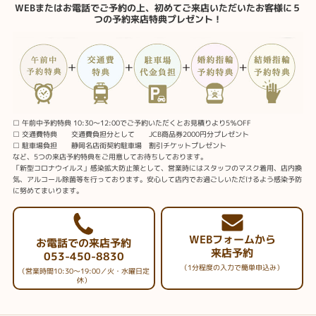
WEBまたはお電話でご予約の上、初めてご来店いただいたお客様に５
つの予約来店特典プレゼント！
□ 午前中予約特典 10:30～12:00でご予約いただくとお見積りより5％OFF
□ 交通費特典 交通費負担分として JCB商品券2000円分プレゼント
□ 駐車場負担 静岡名店街契約駐車場 割引チケットプレゼント
など、5つの来店予約特典をご用意してお待ちしております。
「新型コロナウイルス」感染拡大防止策として、営業時にはスタッフのマスク着用、店内換
気、アルコール除菌等を行っております。安心して店内でお過ごしいただけるよう感染予防
に努めてまいります。
WEBフォームから
お電話での来店予約
来店予約
053-450-8830
（1分程度の入力で簡単申込み）
（営業時間10:30～19:00／火・水曜日定
休）