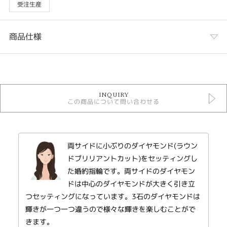
受注生産
商品仕様
カテゴリ
婚約指輪
INQUIRY
Original Rings ＞ Original Rings 婚約指輪
この商品について問い合わせる
婚約指輪 エレガント
Original Rings
デザインテイスト
両サイドに小ぶりのダイヤモンド(ラウン
婚約指輪 エレガント
ドブリリアントカット)をセッティングし
た婚約指輪です。両サイドのダイヤモン
紹介文
ドは中心のダイヤモンドが大きく引き立
つセッティングになっています。3石のダイヤモンドは
LUCIR-K ORIGINAL 【KAYLA】ケーラ
輝きが一つ一つ違うので様々な輝きを楽しむことがで
ダイヤモンドの輝きを美しく見せるOriginalデザイン。職人が1つ1つ丁寧に
きます。
お仕上げしておりますので、着け心地も良い婚約指輪です。