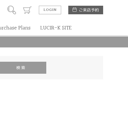
LOGIN
ご来店予約
urchase Plans
LUCIR-K SITE