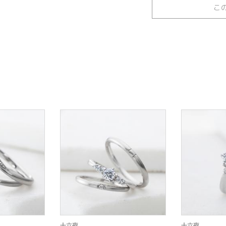
こ
十六夜
十六夜