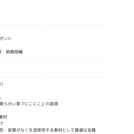
ガント
六夜 結婚指輪
I〉
A
柔らかい草『にこにこ』の語源
】素材
チナ
色・変質がなく生涯使用する素材として最適な金属