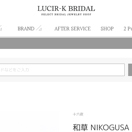
BRAND
AFTER SERVICE
SHOP
2 P
十六夜
和草 NIKOGUSA