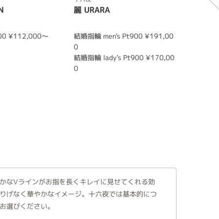
N
麗 URARA
曙 AKE
0 ¥112,000～
結婚指輪 men's Pt900 ¥191,00
結婚指輪 m
0
0
結婚指輪 lady's Pt900 ¥170,00
結婚指輪 l
0
0
かなVラインがお指を長くキレイに見せてくれる効
りげなく華やかなイメージ。十六夜では基本的につ
お選びください。