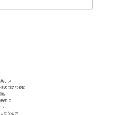
番美しい
の儘の自然な姿に
意識。
る感動は
ない
清らかな心の