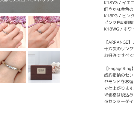
K18YG / イ
鮮やかな金色の
K18PG / ピ
ピンク色の肌馴
K18WG / 
【ARRANGE
十六夜のリング
お好みですべて
【EngageRi
婚約指輪のセン
ヤモンドをお留
で仕上がります
※価格は税込み
※センターダイ