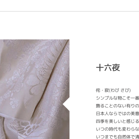
十六夜
侘・寂(わび さび)
シンプルな物こそ一
飾ることのない有り
日本人ならではの美
四季を美しいと感じ
いつの時代も変わら
いつまでも自然体で