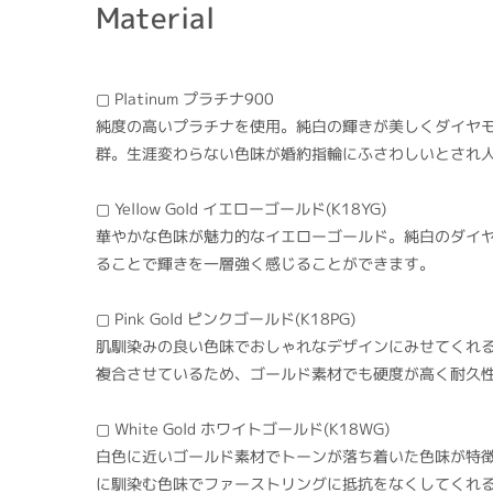
Material
▢ Platinum プラチナ900
純度の高いプラチナを使用。純白の輝きが美しくダイヤ
群。生涯変わらない色味が婚約指輪にふさわしいとされ
▢ Yellow Gold イエローゴールド(K18YG)
華やかな色味が魅力的なイエローゴールド。純白のダイ
ることで輝きを一層強く感じることができます。
▢ Pink Gold ピンクゴールド(K18PG)
肌馴染みの良い色味でおしゃれなデザインにみせてくれ
複合させているため、ゴールド素材でも硬度が高く耐久
▢ White Gold ホワイトゴールド(K18WG)
白色に近いゴールド素材でトーンが落ち着いた色味が特
に馴染む色味でファーストリングに抵抗をなくしてくれ