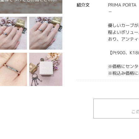
紹介文
PRIMA POR
－
優しいカーブが
程よいボリュー
おり、アンティ
【Pt900、K1
※価格にセンタ
※税込み価格に
こ