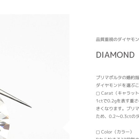
品質重視のダイヤモ
DIAMOND
プリマポルタの婚約
ダイヤモンドを選ぶ
▢ Carat（キャラッ
1ctで0.2gを表
きくなります。プリ
ため、0.2～0.3c
▢ Color（カラー）