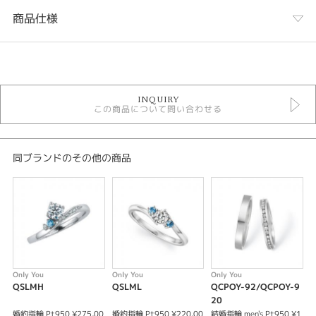
商品仕様
カテゴリ
婚約指輪
INQUIRY
婚約指輪 エレガント
この商品について問い合わせる
Only You
Only You ＞ Only You 婚約指輪
デザインテイスト
同ブランドのその他の商品
婚約指輪 エレガント
紹介文
Only You〈オンリーユー〉
QSLMG ダイヤモンドとアクアマリンを隠れインフィニティライン上にリ
ズミカルに配して波のきらめきを表現しました。センターストーンの石座は
Only You
Only You
Only You
O
丸みのある雫型。波の滴たちがそっと支える輝きです。
QSLMH
QSLML
QCPOY-92/QCPOY-9
Q
20
0
【EngageRingセンターストーン】
婚約指輪 Pt950 ¥275,00
婚約指輪 Pt950 ¥220,00
結婚指輪 men's Pt950 ¥1
結