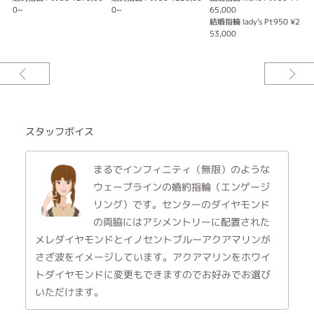
センターストーンのダイヤモンドは0.18ct~0.55ctまでお選び頂けます。ま
0~
0~
65,000
5
た、カラーグレードやクラリティグレードもお好みのダイヤモンドを選択す
結婚指輪 lady's Pt950 ¥2
結
ることができます。※グレードにより価格は異なります。
53,000
9
※婚約指輪の価格は0.18ct Fカラー SI1クラリティEXCELLENTCUT(H&C)
【INNOCENT BLUE AQUAMARINE】
海のブルーから生まれた石 アクアマリン 古代ローマの船乗りたちは、航海
の無事を願ってアクアマリンを身につけたといわれています。人生の長い航
海に旅立つおふたりにとって、永遠の幸福をもたらすお守りとなりますよう
に。
スタッフボイス
Only Youはおふたりのお守りとして、ダイヤモンドにアクアマリンを添えた
リングをご提案します。
※アクアマリンはホワイトダイヤモンドに変更可能です。
まるでインフィニティ（無限）のような
ウェーブラインの婚約指輪（エンゲージ
【MarriageRingメレダイヤモンド】
リング）です。センターのダイヤモンド
すべてのマリッジリングデザインのダイヤモンドには最高カットのH&Cのダ
イヤモンドを使用しています。
の両脇にはアシメントリーに配置された
※価格は税込みになります。
メレダイヤモンドとイノセントブルーアクアマリンが
※センターダイヤモンドの価格は含みます。
さざ波をイメージしています。アクアマリンをホワイ
トダイヤモンドに変更もできますのでお好みでお選び
いただけます。