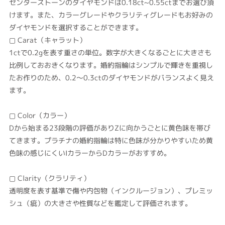
センターストーンのダイヤモンドは0.18ct~0.55ctまでお選び頂
けます。また、カラーグレードやクラリティグレードもお好みの
ダイヤモンドを選択することができます。
▢ Carat（キャラット）
1ctで0.2gを表す重さの単位。数字が大きくなるごとに大きさも
比例しておおきくなります。婚約指輪はシンプルで輝きを重視し
たお作りのため、0.2～0.3ctのダイヤモンドがバランスよく見え
ます。
▢ Color（カラー）
Dから始まる23段階の評価がありZに向かうごとに黄色味を帯び
てきます。プラチナの婚約指輪は特に色味が分かりやすいため黄
色味の感じにくいIカラーからDカラーがおすすめ。
▢ Clarity（クラリティ）
透明度を表す基準で傷や内包物（インクルージョン）、プレミッ
シュ（疵）の大きさや性質などを鑑定して評価されます。