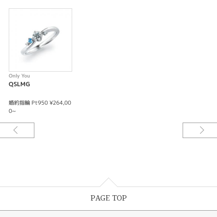
Only You
QSLMG
婚約指輪 Pt950 ¥264,00
0~
PAGE TOP