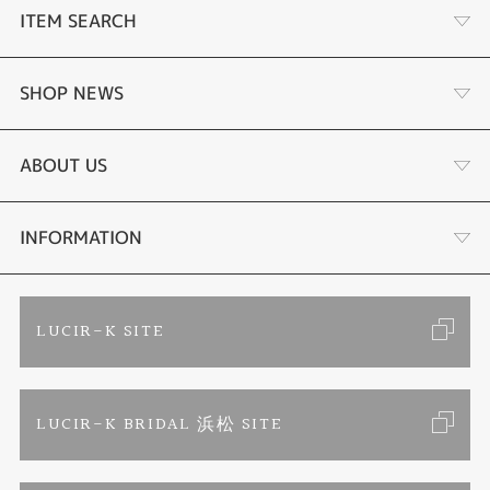
ITEM SEARCH
婚約指輪
SHOP NEWS
結婚指輪
商品一覧
ABOUT US
セットリング
ブランドリスト
店舗情報・会社概要
INFORMATION
エタニティリング
トピックス
お客様の声
ご来店予約
LUCIR-K SITE
婚約ネックレス
リフォーム
お問い合わせ
カタログ請求
LUCIR-K BRIDAL 浜松 SITE
真珠ネックレス
よくあるご質問